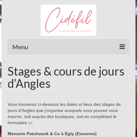
Menu
Actualités
Stages & cours de jours
Contact
d’Angles
Stages de Réticello
Reticello
Vous trouverez ci-dessous les dates et lieux des stages de
jours d’Angles que j’organise auxquels vous pouvez vous
Stage Reticello niveau 1
inscrire, soit auprès des boutiques, soit en complétant le
formulaire
ici
Stage Reticello niveau 2 (traditionnel)
Mercerie Patchwork & Co à Egly (Essonne)