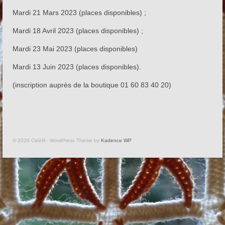
Stage Reticello niveau 2 (fleurs d’été)
Mardi 21 Mars 2023 (places disponibles) ;
Ateliers Reticello sur les salons
Mardi 18 Avril 2023 (places disponibles) ;
Cours de Réticello
Mardi 23 Mai 2023 (places disponibles)
Les salons auxquels je participe
Mardi 13 Juin 2023 (places disponibles).
Les réalisations de mes élèves
(inscription auprès de la boutique 01 60 83 40 20)
Formulaires
Qui suis-je?
© 2026 Cidéfil - WordPress Theme by
Kadence WP
Les sites que j’aime bien
Livre d’Or