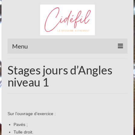
Menu
Actualités
Stages jours d’Angles
Contact
niveau 1
Stages de Réticello
Reticello
Stage Reticello niveau 1
Sur l’ouvrage d’exercice :
Stage Reticello niveau 2 (traditionnel)
Pavés ;
Tulle droit.