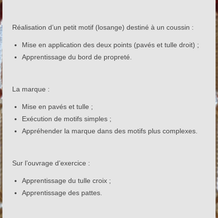
Stage Reticello niveau 2 (fleurs d’été)
Ateliers Reticello sur les salons
Réalisation d’un petit motif (losange) destiné à un coussin :
Cours de Réticello
Mise en application des deux points (pavés et tulle droit) ;
Apprentissage du bord de propreté.
Les salons auxquels je participe
Les réalisations de mes élèves
La marque :
Formulaires
Mise en pavés et tulle ;
Exécution de motifs simples ;
Qui suis-je?
Appréhender la marque dans des motifs plus complexes.
Les sites que j’aime bien
Livre d’Or
Sur l’ouvrage d’exercice :
Apprentissage du tulle croix ;
Apprentissage des pattes.